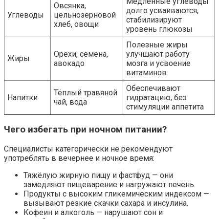
Медленные углеводы
Овсянка,
долго усваиваются,
Углеводы
цельнозерновой
стабилизируют
хлеб, овощи
уровень глюкозы
Полезные жиры
Орехи, семена,
улучшают работу
Жиры
авокадо
мозга и усвоение
витаминов
Обеспечивают
Тёплый травяной
Напитки
гидратацию, без
чай, вода
стимуляции аппетита
Чего избегать при ночном питании?
Специалисты категорически не рекомендуют
употреблять в вечернее и ночное время:
Тяжёлую жирную пищу и фастфуд — они
замедляют пищеварение и нагружают печень.
Продукты с высоким гликемическим индексом —
вызывают резкие скачки сахара и инсулина.
Кофеин и алкоголь — нарушают сон и