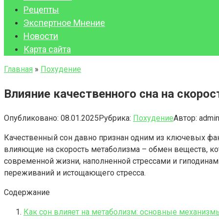
Рецепты
Экспертное Мнение
Новости
Карта сайта
Главная
»
Похудение
Влияние качественного сна на скорос
Опубликовано:
08.01.2025
Рубрика:
Похудение
Автор:
admi
Качественный сон давно признан одним из ключевых фак
влияющие на скорость метаболизма – обмен веществ, ко
современной жизни, наполненной стрессами и гиподинами
переживаний и истощающего стресса.
Содержание
Как сон влияет на метаболизм: основные механизм