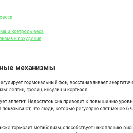
тресса
зма и контроль веса
лизма и похудения
овные механизмы
 регулирует гормональный фон, восстанавливает энергетич
м: лептин, грелин, инсулин и кортизол.
рует аппетит. Недостаток сна приводит к повышению уров
 показывают, что люди, которые регулярно спят менее 6 ч
также тормозит метаболизм, способствует накоплению вис