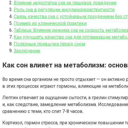
Влияние недостатка сна на пищевое поведение
Роль сна в регуляции инсулинорезистентности
Связь качества сна с устойчивым похудением без с
Пример из клинической практики
Таблица: Влияние режима сна на скорость метаболи
Как улучшить качество сна для оптимизации метабо
Полезные привычки перед сном
Заключение
Как сон влияет на метаболизм: осн
Во время сна организм не просто отдыхает — он активно
в этих процессах играют гормоны, влияющие на метаболиз
Лептин отвечает за ощущение сытости, а грелин стимули
и, как следствие, замедление метаболизма. Исследования
сравнению с теми, кто спит 7-8 часов.
Кортизол, гормон стресса, при хроническом повышении 