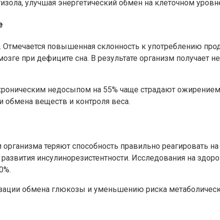
тизола, улучшая энергетический обмен на клеточном уровн
е
Отмечается повышенная склонность к употреблению проду
озге при дефиците сна. В результате организм получает н
роническим недосыпом на 55% чаще страдают ожирением, че
 обмена веществ и контроля веса.
и организма теряют способность правильно реагировать на
развития инсулинорезистентности. Исследования на здоров
0%.
зации обмена глюкозы и уменьшению риска метаболических