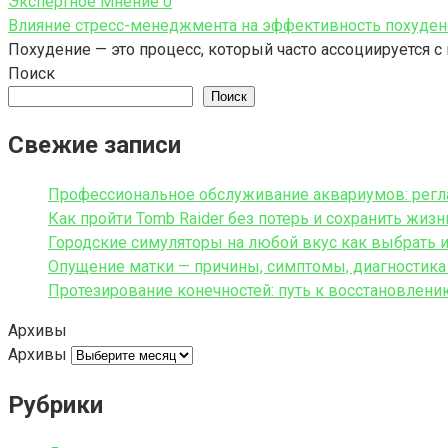
Экспертное Мнение
0
Влияние стресс-менеджмента на эффективность похудени
Похудение — это процесс, который часто ассоциируется с
Поиск
Поиск
Свежие записи
Профессиональное обслуживание аквариумов: регл
Как пройти Tomb Raider без потерь и сохранить жиз
Городские симуляторы на любой вкус как выбрать и
Опущение матки — причины, симптомы, диагностика
Протезирование конечностей: путь к восстановлени
Архивы
Архивы
Рубрики