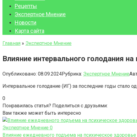
Рецепты
Экспертное Мнение
Новости
Карта сайта
Главная
»
Экспертное Мнение
Влияние интервального голодания на
Опубликовано:
08.09.2024
Рубрика:
Экспертное Мнение
Авт
Интервальное голодание (ИГ) за последние годы стало од
0
Понравилась статья? Поделиться с друзьями:
Вам также может быть интересно
Экспертное Мнение
0
Влияние ежедневного подъема на психическое здоровье