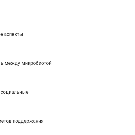
ые аспекты
язь между микробиотой
и социальные
 метод поддержания