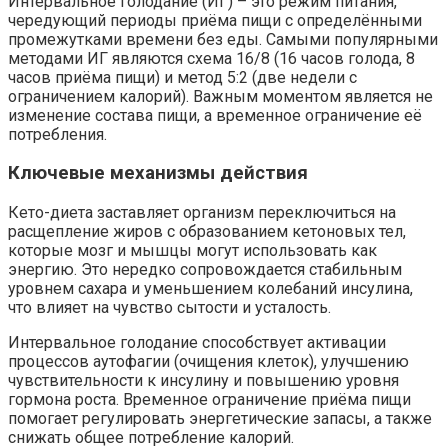
Интервальное голодание (ИГ) – это режим питания,
чередующий периоды приёма пищи с определёнными
промежутками времени без еды. Самыми популярными
методами ИГ являются схема 16/8 (16 часов голода, 8
часов приёма пищи) и метод 5:2 (две недели с
ограничением калорий). Важным моментом является не
изменение состава пищи, а временное ограничение её
потребления.
Ключевые механизмы действия
Кето-диета заставляет организм переключиться на
расщепление жиров с образованием кетоновых тел,
которые мозг и мышцы могут использовать как
энергию. Это нередко сопровождается стабильным
уровнем сахара и уменьшением колебаний инсулина,
что влияет на чувство сытости и усталость.
Интервальное голодание способствует активации
процессов аутофагии (очищения клеток), улучшению
чувствительности к инсулину и повышению уровня
гормона роста. Временное ограничение приёма пищи
помогает регулировать энергетические запасы, а также
снижать общее потребление калорий.