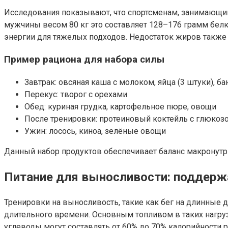
Исследования показывают, что спортсменам, занимающимс
мужчины весом 80 кг это составляет 128–176 грамм бел
энергии для тяжелых подходов. Недостаток жиров также 
Пример рациона для набора силы
Завтрак: овсяная каша с молоком, яйца (3 штуки), ба
Перекус: творог с орехами
Обед: куриная грудка, картофельное пюре, овощи
После тренировки: протеиновый коктейль с глюкоз
Ужин: лосось, киноа, зелёные овощи
Данный набор продуктов обеспечивает баланс макронут
Питание для выносливости: поддержа
Тренировки на выносливость, такие как бег на длинные 
длительного времени. Основным топливом в таких нагру
углеводы могут составлять от 60% до 70% калорийности р