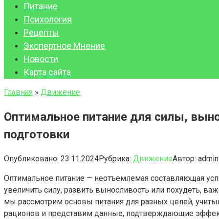
Питание
Психология
Рецепты
Экспертное Мнение
Новости
Карта сайта
Главная
»
Движение
Оптимальное питание для силы, выно
подготовки
Опубликовано:
23.11.2024
Рубрика:
Движение
Автор:
admin
Оптимальное питание — неотъемлемая составляющая успе
увеличить силу, развить выносливость или похудеть, важ
мы рассмотрим основы питания для разных целей, учиты
рационов и представим данные, подтверждающие эффек