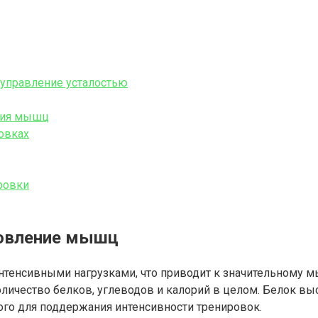
 управление усталостью
ения мышц
овках
ировки
новление мышц
нтенсивными нагрузками, что приводит к значительному м
личество белков, углеводов и калорий в целом. Белок 
ого для поддержания интенсивности тренировок.