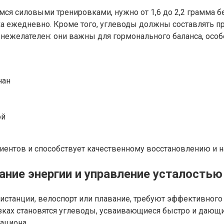
я силовыми тренировками, нужно от 1,6 до 2,2 грамма бе
ка ежедневно. Кроме того, углеводы должны составлять п
нежелателен: они важны для гормонального баланса, особе
нан
ой
риентов и способствует качественному восстановлению и
ние энергии и управление усталостью
дистанции, велоспорт или плавание, требуют эффективного
зках становятся углеводы, усваивающиеся быстро и дающ
ациона.