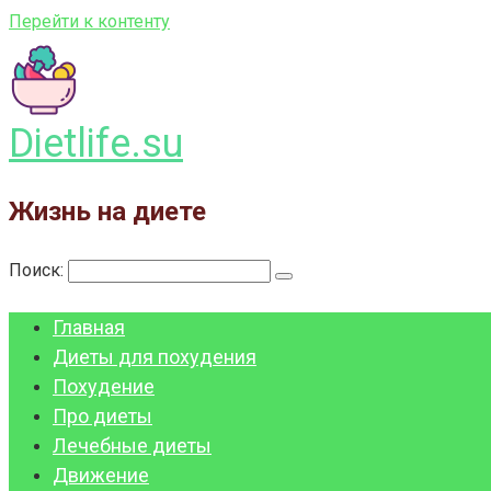
Перейти к контенту
Dietlife.su
Жизнь на диете
Поиск:
Главная
Диеты для похудения
Похудение
Про диеты
Лечебные диеты
Движение