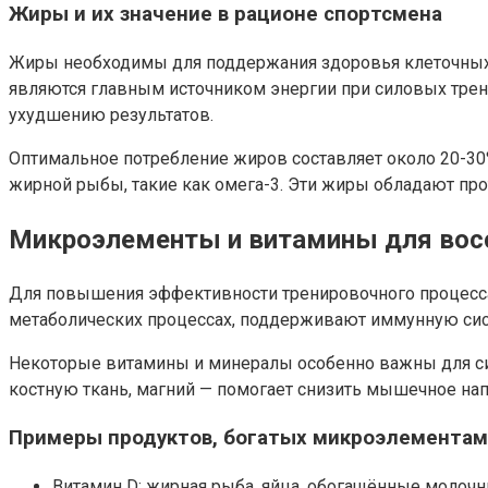
Жиры и их значение в рационе спортсмена
Жиры необходимы для поддержания здоровья клеточных ме
являются главным источником энергии при силовых трен
ухудшению результатов.
Оптимальное потребление жиров составляет около 20-30
жирной рыбы, такие как омега-3. Эти жиры обладают п
Микроэлементы и витамины для вос
Для повышения эффективности тренировочного процесса
метаболических процессах, поддерживают иммунную сис
Некоторые витамины и минералы особенно важны для си
костную ткань, магний — помогает снизить мышечное нап
Примеры продуктов, богатых микроэлемента
Витамин D: жирная рыба, яйца, обогащённые молоч