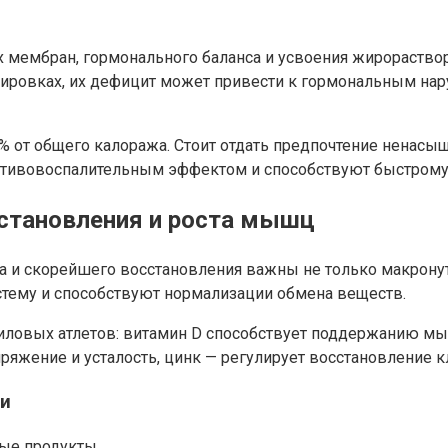
мбран, гормонального баланса и усвоения жирорастворимы
ировках, их дефицит может привести к гормональным нару
% от общего калоража. Стоит отдать предпочтение ненасы
ротивовоспалительным эффектом и способствуют быстрому
становления и роста мышц
 и скорейшего восстановления важны не только макронут
тему и способствуют нормализации обмена веществ.
ловых атлетов: витамин D способствует поддержанию мыш
ряжение и усталость, цинк — регулирует восстановление к
ми
ные продукты