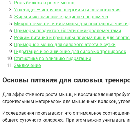
Роль белков в росте мышц
Углеводы — источник энергии и восстановления
Жиры и их значение в рационе спортсмена
Микроэлементы и витамины для восстановления и
Примеры продуктов, богатых микроэлементами
Режим питания и принципы приема пищи для спорт
Примерное меню для силового атлета в сутки
Гидратация и её значение для силовых тренировок
Статистика по влиянию гидратации
Заключение
Основы питания для силовых тренир
Для эффективного роста мышц и восстановления требует
строительным материалом для мышечных волокон, угле
Исследования показывают, что оптимальное соотношение
общего суточного калоража. При этом важно учитывать и