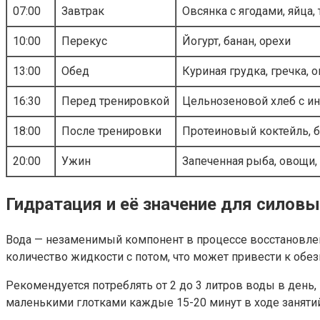
07:00
Завтрак
Овсянка с ягодами, яйца,
10:00
Перекус
Йогурт, банан, орехи
13:00
Обед
Куриная грудка, гречка, 
16:30
Перед тренировкой
Цельнозеновой хлеб с ин
18:00
После тренировки
Протеиновый коктейль, 
20:00
Ужин
Запеченная рыба, овощи,
Гидратация и её значение для силов
Вода — незаменимый компонент в процессе восстановле
количество жидкости с потом, что может привести к об
Рекомендуется потреблять от 2 до 3 литров воды в день
маленькими глотками каждые 15-20 минут в ходе занятий