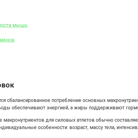
 роста мышц
сменов
овок
ся сбалансированное потребление основных макронутриент
воды обеспечивают энергией, а жиры поддерживают горм
 макронутриентов для силовых атлетов обычно составляет
ндивидуальные особенности: возраст, массу тела, интенси