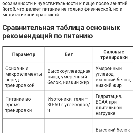
осознанности и чувствительности к пище после занятий
йогой, что делает питание не только физической, но и
медитативной практикой.
Сравнительная таблица основных
рекомендаций по питанию
Силовые
Параметр
Бег
тренировки
Основные
Умеренный
Высокоуглеводная
макроэлементы
углевод,
пища, умеренный
перед
высокий белок,
белок, низкий жир
тренировкой
низкий жир
Гидратация,
Питание во
Изотоники, гели —
BCAA при
время
30-60 г углеводов/
длительной
тренировки
ч
нагрузке
Высокий белок