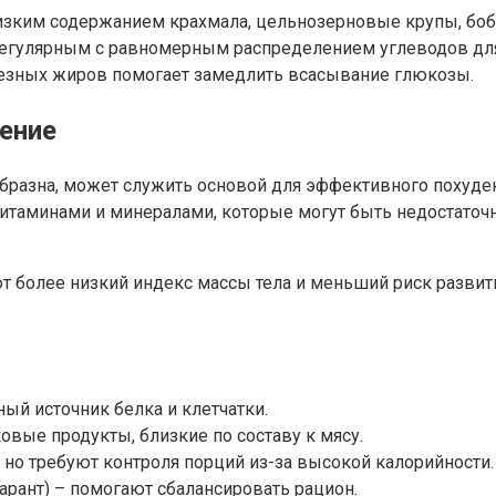
зким содержанием крахмала, цельнозерновые крупы, боб
гулярным с равномерным распределением углеводов для 
езных жиров помогает замедлить всасывание глюкозы.
дение
ообразна, может служить основой для эффективного похуд
итаминами и минералами, которые могут быть недостаточ
 более низкий индекс массы тела и меньший риск развити
ный источник белка и клетчатки.
овые продукты, близкие по составу к мясу.
 но требуют контроля порций из-за высокой калорийности.
рант) – помогают сбалансировать рацион.