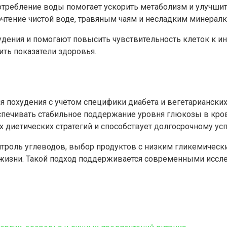
отребление воды помогает ускорить метаболизм и улучши
очтение чистой воде, травяным чаям и несладким минералк
ения и помогают повысить чувствительность клеток к инс
ть показатели здоровья.
 похудения с учётом специфики диабета и вегетариански
спечивать стабильное поддержание уровня глюкозы в кро
 диетических стратегий и способствует долгосрочному усп
троль углеводов, выбор продуктов с низким гликемическ
 жизни. Такой подход поддерживается современными иссле