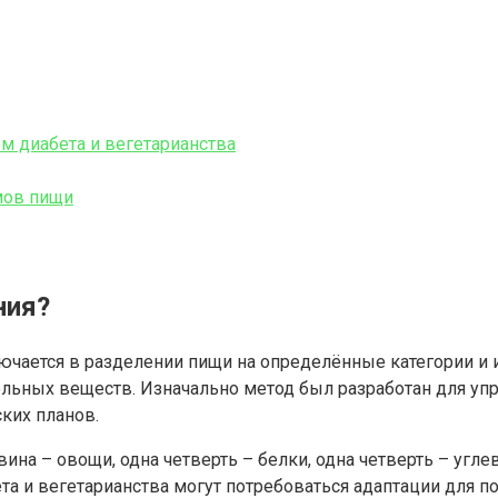
ом диабета и вегетарианства
мов пищи
ния?
лючается в разделении пищи на определённые категории и 
ельных веществ. Изначально метод был разработан для уп
ких планов.
вина – овощи, одна четверть – белки, одна четверть – угл
ета и вегетарианства могут потребоваться адаптации для 