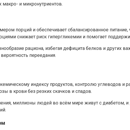
х макро- и микронутриентов.
змером порций и обеспечивает сбалансированное питание,
орциями снижает риск гипергликемии и помогает поддержи
знообразие рациона, избегая дефицита белков и других в
ероятность переедания.
икемическому индексу продуктов, контролю углеводов и 
зы в крови без резких скачков и спадов.
ения, миллионы людей во всём мире живут с диабетом, и д
ий.
ом