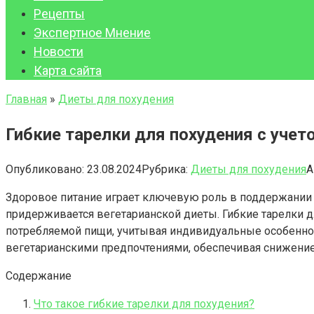
Рецепты
Экспертное Мнение
Новости
Карта сайта
Главная
»
Диеты для похудения
Гибкие тарелки для похудения с учет
Опубликовано:
23.08.2024
Рубрика:
Диеты для похудения
А
Здоровое питание играет ключевую роль в поддержании о
придерживается вегетарианской диеты. Гибкие тарелки д
потребляемой пищи, учитывая индивидуальные особенност
вегетарианскими предпочтениями, обеспечивая снижение 
Содержание
Что такое гибкие тарелки для похудения?