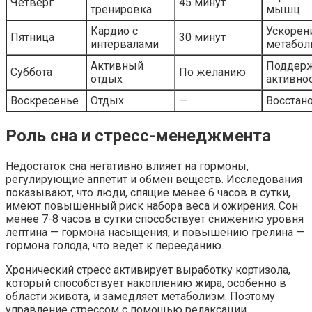
Четверг
45 минут
тренировка
мышц
Кардио с
Ускорен
Пятница
30 минут
интервалами
метабол
Активный
Поддер
Суббота
По желанию
отдых
активно
Воскресенье
Отдых
—
Восстан
Роль сна и стресс-менеджмента
Недостаток сна негативно влияет на гормоны,
регулирующие аппетит и обмен веществ. Исследования
показывают, что люди, спящие менее 6 часов в сутки,
имеют повышенный риск набора веса и ожирения. Сон
менее 7-8 часов в сутки способствует снижению уровня
лептина — гормона насыщения, и повышению грелина —
гормона голода, что ведет к перееданию.
Хронический стресс активирует выработку кортизола,
который способствует накоплению жира, особенно в
области живота, и замедляет метаболизм. Поэтому
управление стрессом с помощью релаксации,