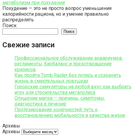
метаболизм при похудении
Похудение — это не просто вопрос уменьшения
калорийности рациона, но и умение правильно
распределять
Поиск
Поиск
Свежие записи
Профессиональное обслуживание аквариумов:
регламенты, биобаланс и предотвращение
кризисов
Как пройти Tomb Raider без потерь и сохранить
жизнь в смертельных ловушках
Городские симуляторы на любой вкус как выбрать
игру для строительства мегаполиса
Опущение матки — причины, симптомы,
диагностика и лечение
Протезирование конечностей: путь к
восстановлению мобильности и качества жизни
Архивы
Архивы