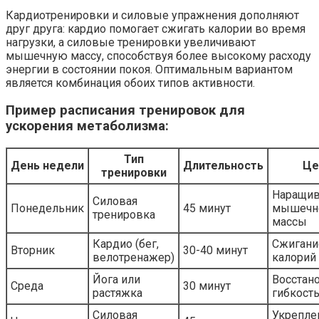
Кардиотренировки и силовые упражнения дополняют
друг друга: кардио помогает сжигать калории во время
нагрузки, а силовые тренировки увеличивают
мышечную массу, способствуя более высокому расходу
энергии в состоянии покоя. Оптимальным вариантом
является комбинация обоих типов активности.
Пример расписания тренировок для
ускорения метаболизма:
Тип
День недели
Длительность
Це
тренировки
Наращив
Силовая
Понедельник
45 минут
мышечн
тренировка
массы
Кардио (бег,
Сжигани
Вторник
30-40 минут
велотренажер)
калорий
Йога или
Восстан
Среда
30 минут
растяжка
гибкост
Силовая
Укрепле