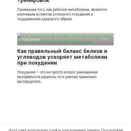
тренировок
Понимание того, как работает метаболизм, является
ключевым аспектом успешного похудения и
поддержания здорового образа
Похудение
0
Как правильный баланс белков и
углеводов ускоряет метаболизм
при похудении
Похудение — это не просто вопрос уменьшения
калорийности рациона, но и умение правильно
распределять
Этот сайт использует cookie для хранения данных. Продолжая
© 2026 Dietlife.su