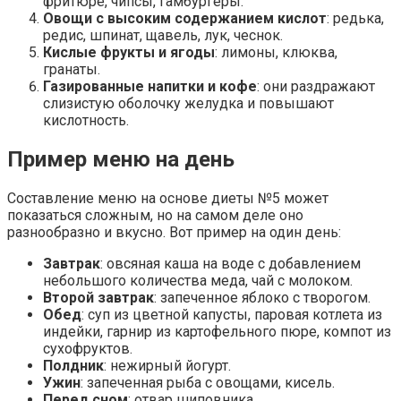
фритюре, чипсы, гамбургеры.
Овощи с высоким содержанием кислот
: редька,
редис, шпинат, щавель, лук, чеснок.
Кислые фрукты и ягоды
: лимоны, клюква,
гранаты.
Газированные напитки и кофе
: они раздражают
слизистую оболочку желудка и повышают
кислотность.
Пример меню на день
Составление меню на основе диеты №5 может
показаться сложным, но на самом деле оно
разнообразно и вкусно. Вот пример на один день:
Завтрак
: овсяная каша на воде с добавлением
небольшого количества меда, чай с молоком.
Второй завтрак
: запеченное яблоко с творогом.
Обед
: суп из цветной капусты, паровая котлета из
индейки, гарнир из картофельного пюре, компот из
сухофруктов.
Полдник
: нежирный йогурт.
Ужин
: запеченная рыба с овощами, кисель.
Перед сном
: отвар шиповника.