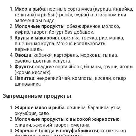
Мясо и рыба
: постные сорта мяса (курица, индейка,
телятина) и рыбы (треска, судак) в отварном или
запеченном виде.
Молочные продукты
: обезжиренное молоко,
кефир, творог, йогурт без добавок.
Крупы и макароны
: овсянка, гречка, рис, манка,
пшеничная крупа. Можно использовать
вермишель.
Овощи
: кабачки, картофель, морковь, тыква,
свекла, цветная капуста.
Фрукты
: сладкие сорта яблок, бананы, груши, ягоды
(кроме кислых).
Напитки
: некрепкий чай, компоты, кисели, отвар
шиповника.
Запрещенные продукты
Жирное мясо и рыба
: свинина, баранина, утка,
скумбрия, сало.
Молочные продукты с высокой жирностью
:
сливки, жирный творог, сметана.
Жареные блюда и полуфабрикаты
: котлеты во