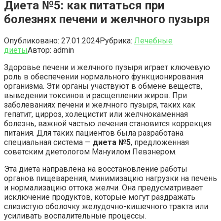
Диета №5: как питаться при
болезнях печени и желчного пузыря
Опубликовано:
27.01.2024
Рубрика:
Лечебные
диеты
Автор:
admin
Здоровье печени и желчного пузыря играет ключевую
роль в обеспечении нормального функционирования
организма. Эти органы участвуют в обмене веществ,
выведении токсинов и расщеплении жиров. При
заболеваниях печени и желчного пузыря, таких как
гепатит, цирроз, холецистит или желчнокаменная
болезнь, важной частью лечения становится коррекция
питания. Для таких пациентов была разработана
специальная система —
диета №5
, предложенная
советским диетологом Мануилом Певзнером.
Эта диета направлена на восстановление работы
органов пищеварения, минимизацию нагрузки на печень
и нормализацию оттока желчи. Она предусматривает
исключение продуктов, которые могут раздражать
слизистую оболочку желудочно-кишечного тракта или
усиливать воспалительные процессы.