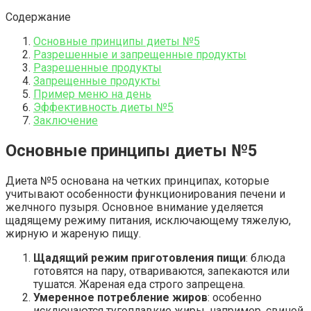
Содержание
Основные принципы диеты №5
Разрешенные и запрещенные продукты
Разрешенные продукты
Запрещенные продукты
Пример меню на день
Эффективность диеты №5
Заключение
Основные принципы диеты №5
Диета №5 основана на четких принципах, которые
учитывают особенности функционирования печени и
желчного пузыря. Основное внимание уделяется
щадящему режиму питания, исключающему тяжелую,
жирную и жареную пищу.
Щадящий режим приготовления пищи
: блюда
готовятся на пару, отвариваются, запекаются или
тушатся. Жареная еда строго запрещена.
Умеренное потребление жиров
: особенно
исключаются тугоплавкие жиры, например, свиной